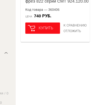
фрез 822 серии CMT 924.120.00
Код товара — 360406
740 РУБ.
ЦЕНА
К СРАВНЕНИЮ
КУПИТЬ
ОТЛОЖИТЬ
яя
/
0
0