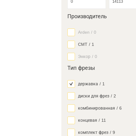
Производитель
Arden
/
0
CMT
/
1
Энкор
/
0
Тип фрезы
державка
/
1
диски для фрез
/
2
комбинированная
/
6
концевая
/
11
комплект фрез
/
9