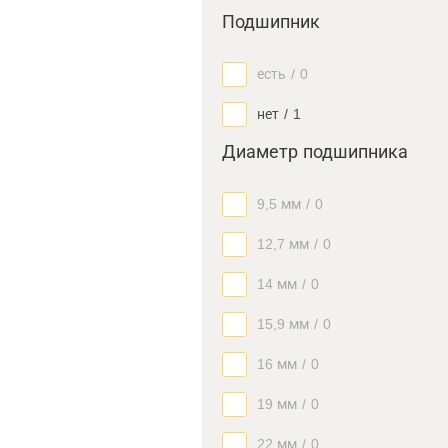
Подшипник
есть
/
0
нет
/
1
Диаметр подшипника
9,5 мм
/
0
12,7 мм
/
0
14 мм
/
0
15,9 мм
/
0
16 мм
/
0
19 мм
/
0
22 мм
/
0