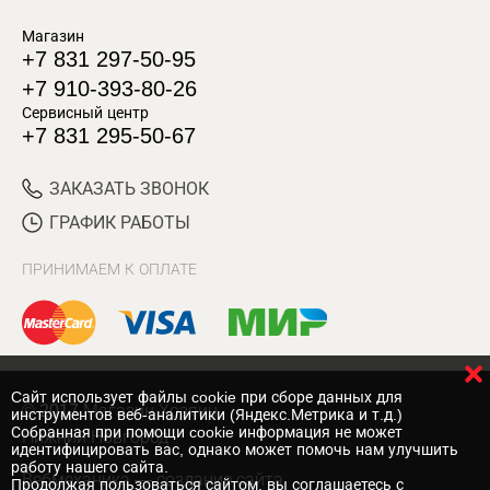
Магазин
+7 831 297-50-95
+7 910-393-80-26
Сервисный центр
+7 831 295-50-67
ЗАКАЗАТЬ ЗВОНОК
ГРАФИК РАБОТЫ
ПРИНИМАЕМ К ОПЛАТЕ
Cайт использует файлы cookie при сборе данных для
© 2017 Магазин Хозяин
инструментов веб-аналитики (Яндекс.Метрика и т.д.)
Собранная при помощи cookie информация не может
Нижний Новгород
идентифицировать вас, однако может помочь нам улучшить
работу нашего сайта.
Вебмеханика
— создание сайта
Продолжая пользоваться сайтом, вы соглашаетесь с