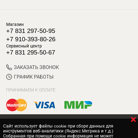
Магазин
+7 831 297-50-95
+7 910-393-80-26
Сервисный центр
+7 831 295-50-67
ЗАКАЗАТЬ ЗВОНОК
ГРАФИК РАБОТЫ
ПРИНИМАЕМ К ОПЛАТЕ
Cайт использует файлы cookie при сборе данных для
© 2017 Магазин Хозяин
инструментов веб-аналитики (Яндекс.Метрика и т.д.)
Собранная при помощи cookie информация не может
Нижний Новгород